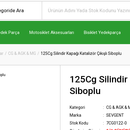
edek Parça
Motosiklet Aksesuarları
Bisiklet Yedekparça
ar
CG & AGK & MG
125Cg Silindir Kapağı Katalizör Çıkışlı Siboplu
125Cg Silindir 
Siboplu
Kategori
CG & AGK & 
Marka
SEVGENT
Stok Kodu
7CG0122-0