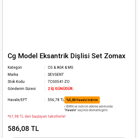
Cg Model Eksantrik Dişlisi Set Zomax
Kategori
CG & AGK & MG
Marka
SEVGENT
Stok Kodu
7CG0541-ZO
Gönderim Süresi
2 İŞ GÜNÜDÜR.
Havale/EFT
556,78 TL
%5,00
Havale İndirim
ℹ️ IBAN ve indirim ödeme adımında
'Havale'
seçince otomatik gelir.
*61,98 TL den başlayan taksitlerle!
586,08 TL