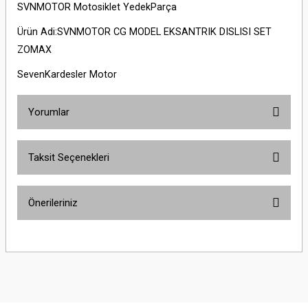
SVNMOTOR Motosiklet YedekParça
Ürün Adi:SVNMOTOR CG MODEL EKSANTRIK DISLISI SET
ZOMAX
SevenKardesler Motor
Yorumlar
Taksit Seçenekleri
Bu ürüne ilk yorumu siz yapın!
Önerileriniz
Yorum Yaz
Bu ürünün fiyat bilgisi, resim, ürün açıklamalarında ve diğer konularda
yetersiz gördüğünüz noktaları öneri formunu kullanarak tarafımıza
iletebilirsiniz.
Görüş ve önerileriniz için teşekkür ederiz.