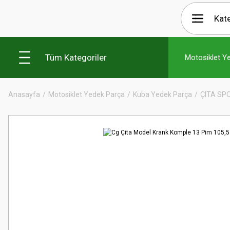
Tüm Kategoriler
Motosiklet Y
Anasayfa
Motosiklet Yedek Parça
Kuba Yedek Parça
ÇITA SP