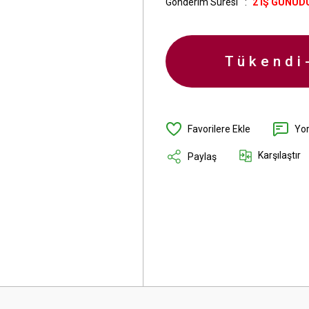
Gönderim Süresi
2 İŞ GÜNÜD
Tükendi
Yo
Karşılaştır
Paylaş