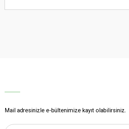
Bu ürünün fiyat bilgisi, resim, ürün açıklamalarında ve diğer konularda
Görüş ve önerileriniz için teşekkür ederiz.
Ürün resmi kalitesiz, bozuk veya görüntülenemiyor.
Ürün açıklamasında eksik bilgiler bulunuyor.
Ürün bilgilerinde hatalar bulunuyor.
Ürün fiyatı diğer sitelerden daha pahalı.
Bu ürüne benzer farklı alternatifler olmalı.
Mail adresinizle e-bültenimize kayıt olabilirsiniz.