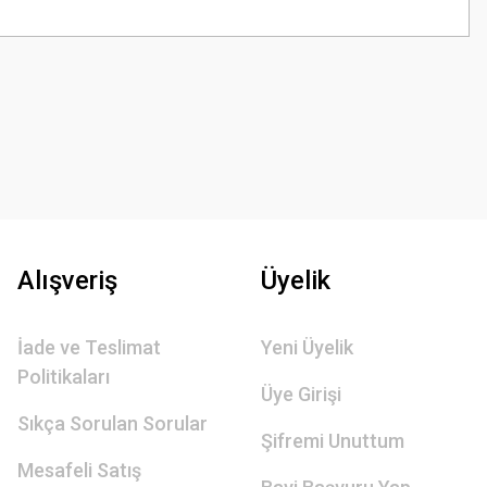
z.
Alışveriş
Üyelik
İade ve Teslimat
Yeni Üyelik
Politikaları
Üye Girişi
Sıkça Sorulan Sorular
Şifremi Unuttum
Mesafeli Satış