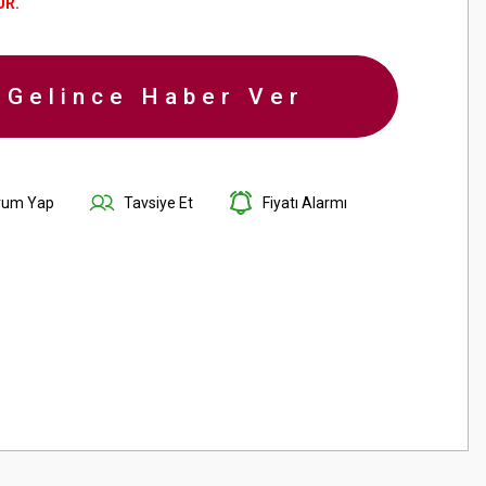
ÜR.
-Gelince Haber Ver
rum Yap
Tavsiye Et
Fiyatı Alarmı