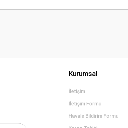
 yetersiz gördüğünüz noktaları öneri formunu kullanarak tarafımıza iletebilirsini
Bu ürüne ilk yorumu siz yapın!
Yorum Yaz
Kurumsal
İletişim
Gönder
İletişim Formu
Havale Bildirim Formu