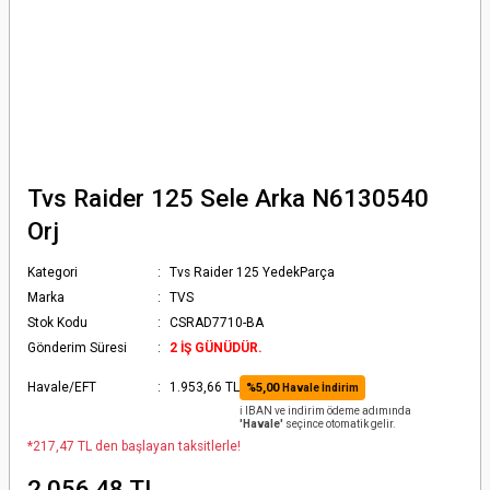
Tvs Raider 125 Sele Arka N6130540
Orj
Kategori
Tvs Raider 125 YedekParça
Marka
TVS
Stok Kodu
CSRAD7710-BA
Gönderim Süresi
2 İŞ GÜNÜDÜR.
Havale/EFT
1.953,66 TL
%5,00
Havale İndirim
ℹ️ IBAN ve indirim ödeme adımında
'Havale'
seçince otomatik gelir.
*217,47 TL den başlayan taksitlerle!
2.056,48 TL