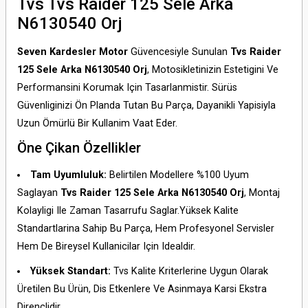
Tvs Tvs Raider 125 Sele Arka
N6130540 Orj
Seven Kardesler Motor
Güvencesiyle Sunulan
Tvs Raider
125 Sele Arka N6130540 Orj
, Motosikletinizin Estetigini Ve
Performansini Korumak Için Tasarlanmistir. Sürüs
Güvenliginizi Ön Planda Tutan Bu Parça, Dayanikli Yapisiyla
Uzun Ömürlü Bir Kullanim Vaat Eder.
Öne Çikan Özellikler
Tam Uyumluluk:
Belirtilen Modellere %100 Uyum
Saglayan
Tvs Raider 125 Sele Arka N6130540 Orj
, Montaj
Kolayligi Ile Zaman Tasarrufu Saglar.Yüksek Kalite
Standartlarina Sahip Bu Parça, Hem Profesyonel Servisler
Hem De Bireysel Kullanicilar Için Idealdir.
Yüksek Standart:
Tvs Kalite Kriterlerine Uygun Olarak
Üretilen Bu Ürün, Dis Etkenlere Ve Asinmaya Karsi Ekstra
Dirençlidir.