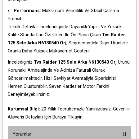
Performans:
Maksimum Verimlilik Ve Stabil Çalisma
Prensibi.
Teknik Detaylar Incelendiginde Dayanikli Yapisi Ve Yüksek
Kalite Standartlari Özellikleri Ile Ön Plana Çikan
Tvs Raider
125 Sele Arka N6130540 Orj
, Segmentindeki Diger Ürünlere
Oranla Daha Yüksek Mukavemet Gösterir.
Incelediginiz
Tvs Raider 125 Sele Arka N6130540 Orj
Ürünü,
Korunakli Ambalajinda Ve Adiniza Faturali Olarak
Gönderilmektedir. Hizli Sevkiyat Avantajiyla Siparisinizi
Hemen Olusturabilir, Seven Kardesler Motor Farkini
Deneyimleyebilirsiniz.
Kurumsal Bilgi:
20 Yillik Tecrübemizle Yaninizdayiz. Güvenilir
Alisveris Detaylari Için
Buraya Tiklayin
.
Yorumlar