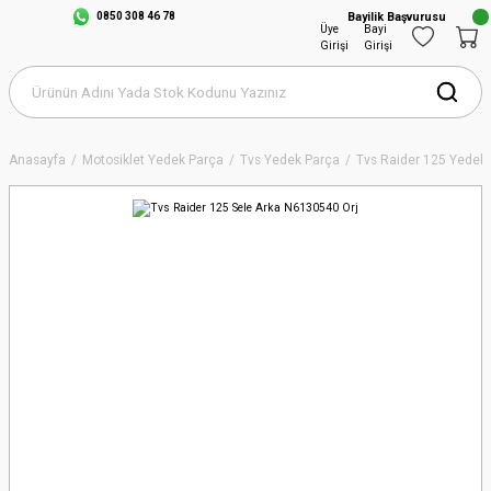
0850 308 46 78
Bayilik Başvurusu
Üye
Bayi
Girişi
Girişi
Anasayfa
Motosiklet Yedek Parça
Tvs Yedek Parça
Tvs Raider 125 Yedek