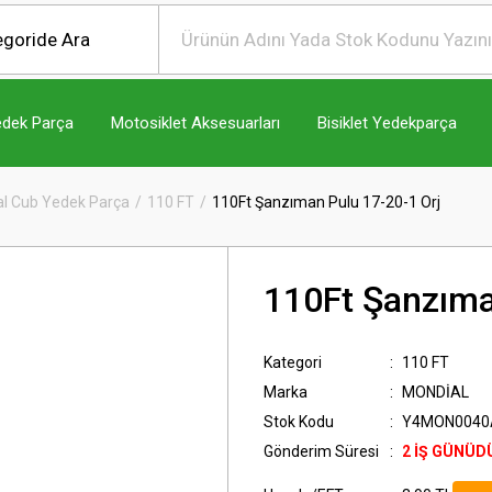
edek Parça
Motosiklet Aksesuarları
Bisiklet Yedekparça
l Cub Yedek Parça
110 FT
110Ft Şanzıman Pulu 17-20-1 Orj
110Ft Şanzıma
Kategori
110 FT
Marka
MONDİAL
Stok Kodu
Y4MON0040
Gönderim Süresi
2 İŞ GÜNÜD