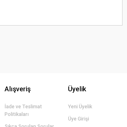
z.
Alışveriş
Üyelik
İade ve Teslimat
Yeni Üyelik
Politikaları
Üye Girişi
Sıkça Sorulan Sorular