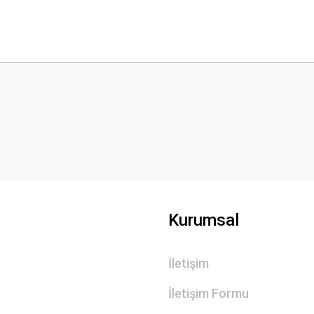
 yetersiz gördüğünüz noktaları öneri formunu kullanarak tarafımıza iletebilirsini
Bu ürüne ilk yorumu siz yapın!
Yorum Yaz
Kurumsal
İletişim
Gönder
İletişim Formu