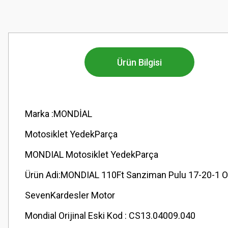
Ürün Bilgisi
Marka :MONDİAL
Motosiklet YedekParça
MONDIAL Motosiklet YedekParça
Ürün Adi:MONDIAL 110Ft Sanziman Pulu 17-20-1 O
SevenKardesler Motor
Mondial Orijinal Eski Kod : CS13.04009.040