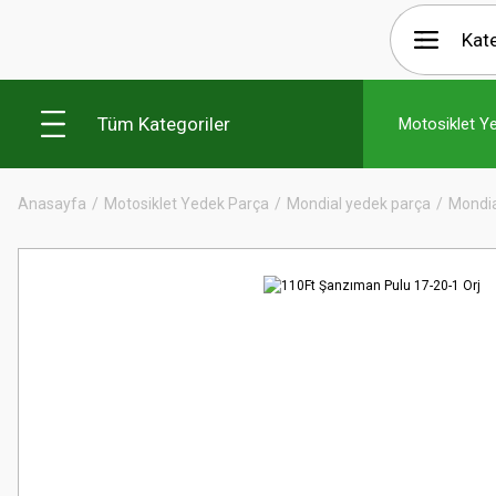
Tüm Kategoriler
Motosiklet Y
Anasayfa
Motosiklet Yedek Parça
Mondial yedek parça
Mondia