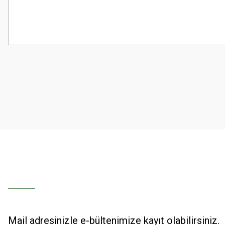
Bu ürünün fiyat bilgisi, resim, ürün açıklamalarında ve diğer konularda
Görüş ve önerileriniz için teşekkür ederiz.
Ürün resmi kalitesiz, bozuk veya görüntülenemiyor.
Ürün açıklamasında eksik bilgiler bulunuyor.
Ürün bilgilerinde hatalar bulunuyor.
Ürün fiyatı diğer sitelerden daha pahalı.
Bu ürüne benzer farklı alternatifler olmalı.
Mail adresinizle e-bültenimize kayıt olabilirsiniz.