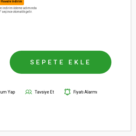
Havale İndirim
 ve indirim ödeme adımında
'
seçince otomatik gelir.
SEPETE EKLE
rum Yap
Tavsiye Et
Fiyatı Alarmı