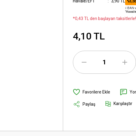
Havale/EFT
3,90 TL
%5,00
ℹ️ IBAN
'Havale
*0,43 TL den başlayan taksitlerle!
4,10 TL
Yo
Karşılaştır
Paylaş