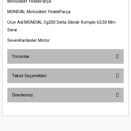
Motosiklet YedekParça
MONDIAL Motosiklet YedekParça
Ürün Adi:MONDIAL Cg200 Delta Silindir Komple 63,50 Mm
Sarai
SevenKardesler Motor
Yorumlar
Taksit Seçenekleri
Bu ürüne ilk yorumu siz yapın!
Önerileriniz
Yorum Yaz
Bu ürünün fiyat bilgisi, resim, ürün açıklamalarında ve diğer konularda
yetersiz gördüğünüz noktaları öneri formunu kullanarak tarafımıza
iletebilirsiniz.
Görüş ve önerileriniz için teşekkür ederiz.