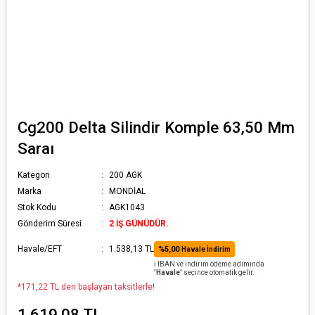
Cg200 Delta Silindir Komple 63,50 Mm
Saraı
Kategori
200 AGK
Marka
MONDİAL
Stok Kodu
AGK1043
Gönderim Süresi
2 İŞ GÜNÜDÜR.
Havale/EFT
1.538,13 TL
%5,00
Havale İndirim
ℹ️ IBAN ve indirim ödeme adımında
'Havale'
seçince otomatik gelir.
*171,22 TL den başlayan taksitlerle!
1.619,08 TL