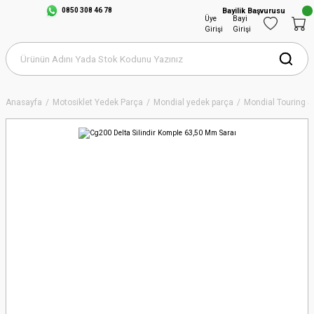
0850 308 46 78
Bayilik Başvurusu
Üye
Bayi
Girişi
Girişi
Anasayfa
Motosiklet Yedek Parça
Mondial yedek parça
Mondial Touring S