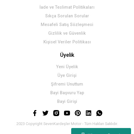
İade ve Teslimat Politikaları
Sıkça Sorulan Sorular
Mesafeli Satış Sözleşmesi
Gizlilik ve Güvenlik
Kişisel Veriler Politikası
Üyelik
Yeni Üyelik
Üye Girişi
Şifremi Unuttum
Bayi Başvuru Yap
Bayi Girişi
2023 Copyright SevenKardeşler Motor - Tüm Hakları Saklıdır.