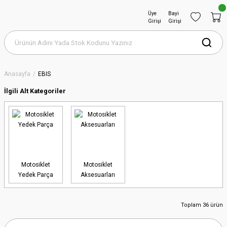
Üye
Bayi
Girişi
Girişi
Anasayfa
EBIS
İlgili Alt Kategoriler
Motosiklet
Motosiklet
Yedek Parça
Aksesuarları
Toplam 36 ürün